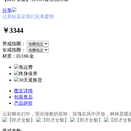
分享
让美钻见证我们完美爱情
￥3344
男戒指圈：
女戒指圈：
材质：
白18K金
免运费
终身保养
30天退换货
图文详情
包装售后
产品评价
云彩雕在幻中，照你海般的双眸，玫瑰在风中开放，树林是暖的衣
男戒参数: