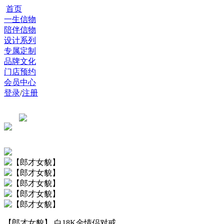
首页
一生信物
陪伴信物
设计系列
专属定制
品牌文化
门店预约
会员中心
登录
/
注册
【郎才女貌】 白18K金情侣对戒