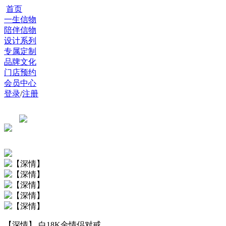
首页
一生信物
陪伴信物
设计系列
专属定制
品牌文化
门店预约
会员中心
登录
/
注册
【深情】 白18K金情侣对戒