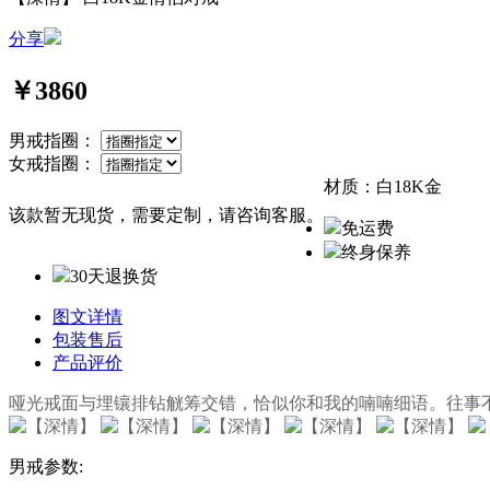
分享
￥3860
男戒指圈：
女戒指圈：
材质：
白18K金
该款暂无现货，需要定制，请咨询客服。
免运费
终身保养
30天退换货
图文详情
包装售后
产品评价
哑光戒面与埋镶排钻觥筹交错，恰似你和我的喃喃细语。往事不可
男戒参数: