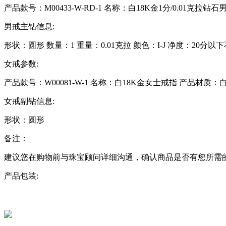
产品款号：M00433-W-RD-1
名称：白18K金1分/0.01克拉钻石
男戒主钻信息:
形状：
圆形
数量：
1
重量：
0.01克拉
颜色：
I-J
净度：
20分以
女戒参数:
产品款号：W00081-W-1
名称：白18K金女士戒指
产品材质：
白
女戒副钻信息:
形状：
圆形
备注：
建议您在购物前与珠宝顾问详细沟通，确认商品是否有您所需
产品包装: