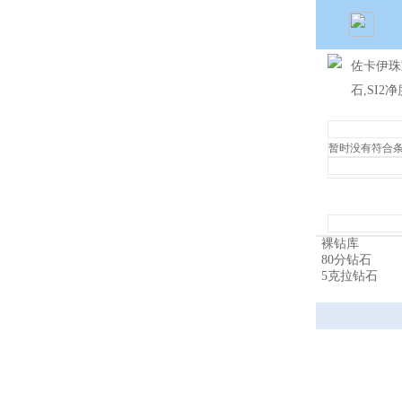
佐卡伊珠
石,SI2
暂时没有符合
裸钻库
80分钻石
5克拉钻石