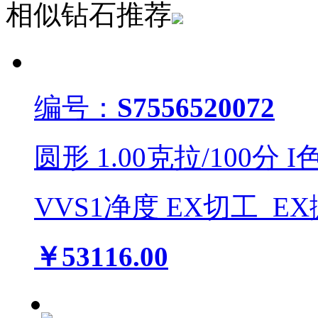
相似钻石推荐
编号：
S7556520072
圆形
1.00
克拉/
100
分
I
VVS1
净度
EX
切工
EX
￥53116.00