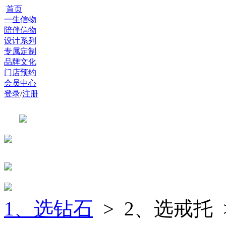
首页
一生信物
陪伴信物
设计系列
专属定制
品牌文化
门店预约
会员中心
登录
/
注册
1、选钻石
> 2、选戒托 