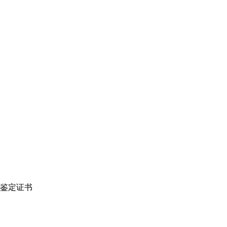
C鉴定证书