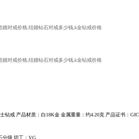
男士钻戒
产品材质：
白18K金
金属重量：
约4.20克
产品证书：GI
不分级
切工：
VG