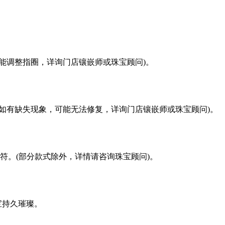
能调整指圈，详询门店镶嵌师或珠宝顾问)。
如有缺失现象，可能无法修复，详询门店镶嵌师或珠宝顾问)。
符。(部分款式除外，详情请咨询珠宝顾问)。
宝持久璀璨。