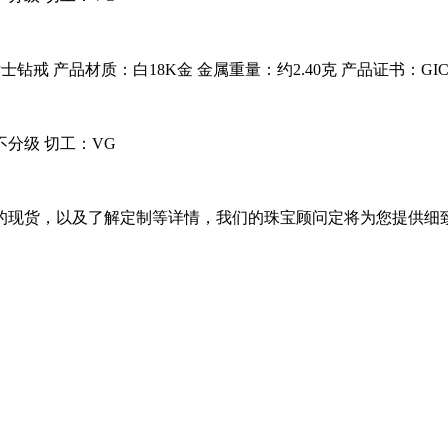
女士钻戒
产品材质：
白18K金
金属重量：
约2.40克
产品证书：GI
不分级
切工：
VG
的现货，以及了解定制等详情，我们的珠宝顾问定将为您提供细