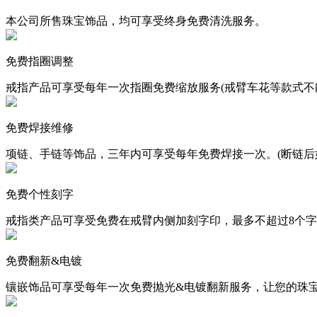
本公司所售珠宝饰品，均可享受终身免费清洗服务。
免费指圈调整
戒指产品可享受每年一次指圈免费缩放服务(戒臂车花等款式不
免费焊接维修
项链、手链等饰品，三年内可享受每年免费焊接一次。(断链后
免费个性刻字
戒指类产品可享受免费在戒臂内侧加刻字印，最多不超过8个字
免费翻新&电镀
镶嵌饰品可享受每年一次免费抛光&电镀翻新服务，让您的珠